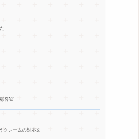
た
顧客👿
うクレームの対応文