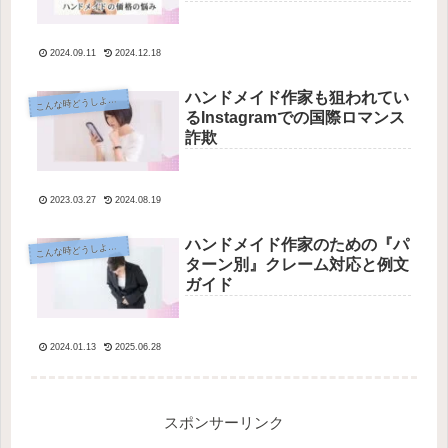
2024.09.11
2024.12.18
ハンドメイド作家も狙われてい
こ
んな時どうしよう？
るInstagramでの国際ロマンス
詐欺
2023.03.27
2024.08.19
ハンドメイド作家のための『パ
こ
んな時どうしよう？
ターン別』クレーム対応と例文
ガイド
2024.01.13
2025.06.28
スポンサーリンク