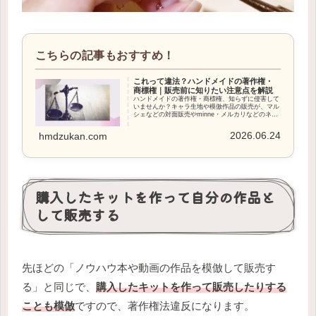
これって違法？ハンドメイドの著作権・
商標権｜販売前に知りたい注意点を解説
ハンドメイドの著作権・商標権、知らずに侵害して
いませんか？キャラ生地や模倣作品の販売が、マル
シェなどの対面販売やminne・メルカリなどのネッ
ト販売でどう扱われるのか。問題になった場合に何
が起きるのか、現役作家が実際の体験をもとに解説
2026.06.24
hmdzukan.com
します。
購入したキットを作って自分の作品と
して販売する
先ほどの「ノウハウ本や動画の作品を模倣して販売す
る」と同じで、
購入したキットを作って販売したりする
ことも模倣
ですので、著作権法違反になります。