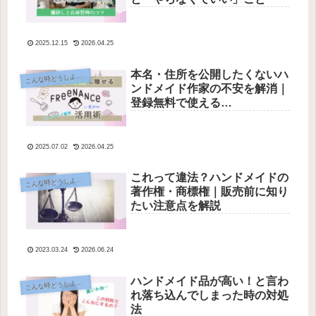
2025.12.15
2026.04.25
本名・住所を公開したくないハ
こ
んな時どうしよう？
ンドメイド作家の不安を解消｜
登録無料で使える
「FREENANCE（フリーナン
ス）」活用法
2025.07.02
2026.04.25
これって違法？ハンドメイドの
こ
んな時どうしよう？
著作権・商標権｜販売前に知り
たい注意点を解説
2023.03.24
2026.06.24
ハンドメイド品が高い！と言わ
こ
んな時どうしよう？
れ落ち込んでしまった時の対処
法