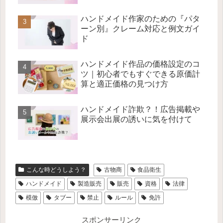
ハンドメイド作家のための『パタ
ーン別』クレーム対応と例文ガイ
ド
ハンドメイド作品の価格設定のコ
ツ｜初心者でもすぐできる原価計
算と適正価格の見つけ方
ハンドメイド詐欺？！広告掲載や
展示会出展の誘いに気を付けて
こんな時どうしよう？
古物商
食品衛生
ハンドメイド
製造販売
販売
資格
法律
模倣
タブー
禁止
ルール
免許
スポンサーリンク