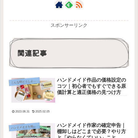
スポンサーリンク
関連記事
ハンドメイド作品の価格設定の
こ
んな時どうしよう？
コツ｜初心者でもすぐできる原
価計算と適正価格の見つけ方
2023.08.31
2025.02.05
ハンドメイド作家の確定申告｜
ンドメイドを始めるための基礎知識
ハ
棚卸しはどこまで必要？やり方
と「やらなくていい」こと