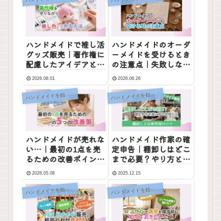
ハンドメイドで推し活
ハンドメイドのオーダ
グッズ販売｜著作権に
ーメイドを受けるとき
配慮したアイデアと売
の注意点｜失敗しない
る方法
ルールと断り方
2026.08.01
2026.06.26
ンドメイドを始めるための基礎知識
ンドメイドを始めるための基礎知識
ハ
ハ
ハンドメイドが売れな
ハンドメイド作家の確
い…｜最初の1点を売
定申告｜棚卸しはどこ
るための改善ポイント
まで必要？やり方と
5つ
「やらなくていい」こ
2026.05.08
2025.12.15
と
ンドメイドを始めるための基礎知識
ンドメイドを始めるための基礎知識
ハ
ハ