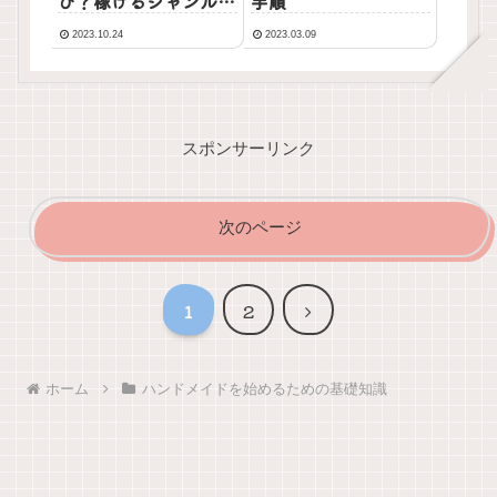
び？稼げるジャンルを
手順
見つける考え方と手順
2023.10.24
2023.03.09
スポンサーリンク
次のページ
次
1
2
へ
ホーム
ハンドメイドを始めるための基礎知識