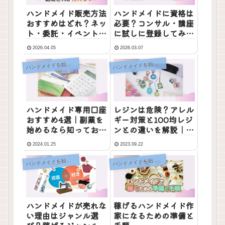
ハンドメイド販売方法
ハンドメイドに資格は
おすすめはどれ？ネッ
必要？コンサル・講座
ト・委託・イベント出
に試しに登録してみて
店の違いと現実を実体
わかったこと
2026.04.05
2026.03.07
験で徹底比較
ンドメイドを始めるための基礎知識
ンドメイドを始めるための基礎知識
ハ
ハ
ハンドメイド専用口座
レジンは危険？アレル
おすすめ4選｜副業を
ギー対策と100均レジ
始めるなら知っておき
ンとの違いを解説｜初
たい銀行口座とクレジ
心者向けレジン液の選
2024.01.25
2023.09.22
ットカードの選び方
び方
ンドメイドを始めるための基礎知識
ンドメイドを始めるための基礎知識
ハ
ハ
ハンドメイドが売れな
稼げるハンドメイド作
い理由はジャンル選
家になるための準備と