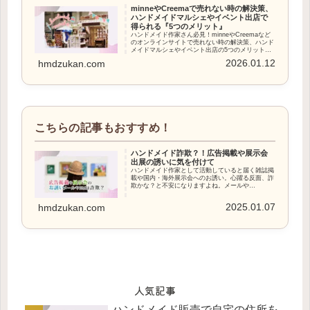
minneやCreemaで売れない時の解決策、
ハンドメイドマルシェやイベント出店で
得られる『5つのメリット』
ハンドメイド作家さん必見！minneやCreemaなど
のオンラインサイトで売れない時の解決策、ハンド
メイドマルシェやイベント出店の5つのメリットを
紹介。作品の売上げと認知度を向上させるチャンス
2026.01.12
hmdzukan.com
を掴みましょう。
ハンドメイド詐欺？！広告掲載や展示会
出展の誘いに気を付けて
ハンドメイド作家として活動していると届く雑誌掲
載や国内・海外展示会へのお誘い。心躍る反面、詐
欺かな？と不安になりますよね。メールや
InstagramのDMなどで届くそれらの誘いには注意
が必要です。
2025.01.07
hmdzukan.com
人気記事
ハンドメイド販売で自宅の住所を