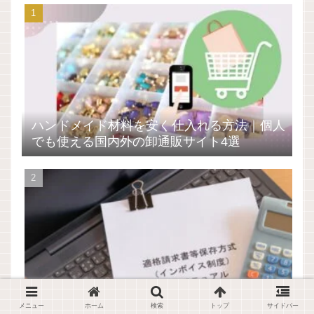
ハンドメイド材料を安く仕入れる方法｜個人
でも使える国内外の卸通販サイト4選
ハンドメイド作家に関係ある？2023年10月
から始まったインボイス制度
メニュー
ホーム
検索
トップ
サイドバー