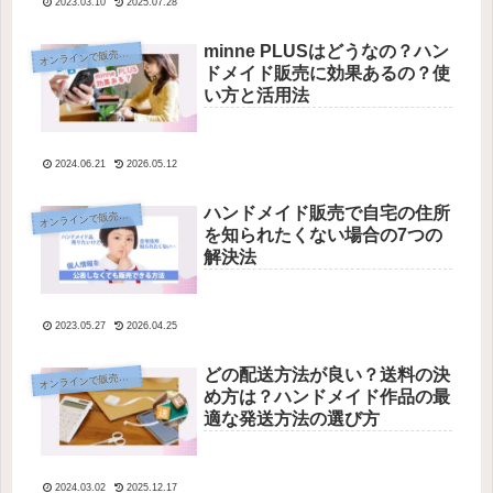
2023.03.10
2025.07.28
minne PLUSはどうなの？ハン
オ
ンラインで販売する
ドメイド販売に効果あるの？使
い方と活用法
2024.06.21
2026.05.12
ハンドメイド販売で自宅の住所
オ
ンラインで販売する
を知られたくない場合の7つの
解決法
2023.05.27
2026.04.25
どの配送方法が良い？送料の決
オ
ンラインで販売する
め方は？ハンドメイド作品の最
適な発送方法の選び方
2024.03.02
2025.12.17