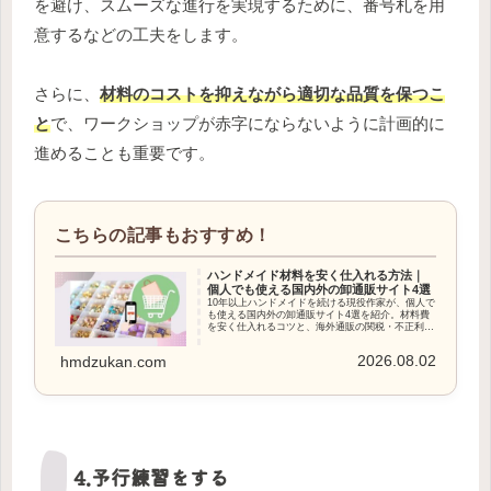
を避け、スムーズな進行を実現するために、番号札を用
意するなどの工夫をします。
さらに、
材料のコストを抑えながら適切な品質を保つこ
と
で、ワークショップが赤字にならないように計画的に
進めることも重要です。
ハンドメイド材料を安く仕入れる方法｜
個人でも使える国内外の卸通販サイト4選
10年以上ハンドメイドを続ける現役作家が、個人で
も使える国内外の卸通販サイト4選を紹介。材料費
を安く仕入れるコツと、海外通販の関税・不正利用
を防ぐ安全な支払い方法まで詳しく解説します。
2026.08.02
hmdzukan.com
4.予行練習をする