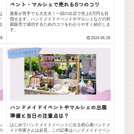
ベント・マルシェで売れる8つのコツ
な
接客が苦手でも大丈夫！一回の出店で売上5万円も目
デ
指せます。ハンドメイドイベントやマルシェなどの対
上
面販売で成功するためのコツをわかりやすく紹介しま
す。
28
2024.06.28
イベントで販売する
ハンドメイドイベントやマルシェの出展
準備と当日の注意点は？
ン
はじめてハンドメイドイベントに出る初心者ハンドメ
の
イド作家さんは必見。この記事はハンドメイドイベン