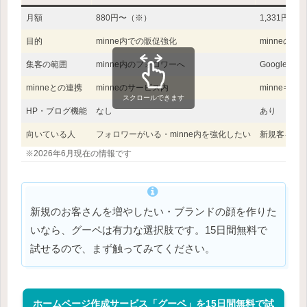
月額
880円〜
（※）
1,331円〜
（
目的
minne内での販促強化
minneの
集客の範囲
minne内のフォロワーへ
Googleや
minneとの連携
minneのサービス内
minneギ
スクロールできます
HP・ブログ機能
なし
あり
向いている人
フォロワーがいる・minne内を強化したい
新規客を増
※2026年6月現在の情報です
新規のお客さんを増やしたい・ブランドの顔を作りた
いなら、グーペは有力な選択肢です。15日間無料で
試せるので、まず触ってみてください。
ホームページ作成サービス「グーペ」を15日間無料で試