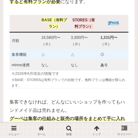
すると有料プランが必要
になります。
BASE（有料プ
STORES（有
グーペ
ラン）
料プラン）
16,580円〜
3,300円〜
1,331円〜
月額
（※）
（※）
（※）
集客機能
△
△
◎
minne連携
なし
なし
あり
※2026年6月現在の情報です
※BASE・STORESは有料プランでの比較です。無料プランは機能が限られ
ます。
集客できなければ、どんなにいいショップを作ってもハ
ンドメイド品は売れません。
グーペは集客の仕組みと販売の場所をまとめて手に入れ
られる点が強み
です。
メニュー
ホーム
検索
トップ
サイドバー