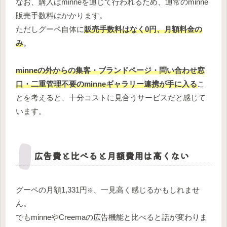
なお、購入はminneを通じて行われるため、通常のminne
販売手数料はかかります。
ただしグーペ自体に
販売手数料はなく0円、月額料金の
み
。
minneの外からの集客・ブランドページ・問い合わせ窓
口・二重管理不要のminneギャラリー連携が手に入る
こ
とを考えると、十分コストに見合うサービスだと感じて
います。
広告費と比べると月額費用は高くない
グーペの月額1,331円
、一見高く感じるかもしれませ
※
ん。
でもminneやCreemaの広告機能と比べると話が変わりま