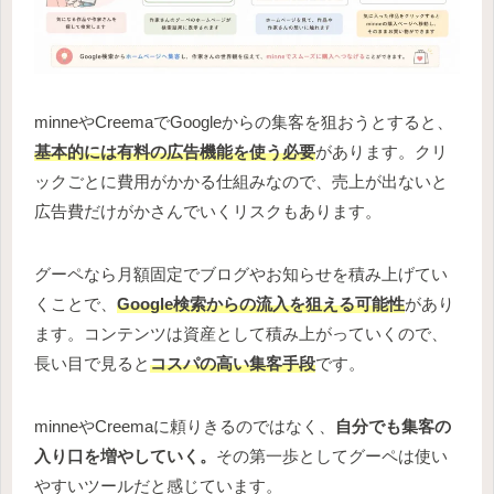
minneやCreemaでGoogleからの集客を狙おうとすると、
基本的には有料の広告機能を使う必要
があります。クリ
ックごとに費用がかかる仕組みなので、売上が出ないと
広告費だけがかさんでいくリスクもあります。
グーペなら月額固定でブログやお知らせを積み上げてい
くことで、
Google検索からの流入を狙える可能性
があり
ます。コンテンツは資産として積み上がっていくので、
長い目で見ると
コスパの高い集客手段
です。
minneやCreemaに頼りきるのではなく、
自分でも集客の
入り口を増やしていく。
その第一歩としてグーペは使い
やすいツールだと感じています。