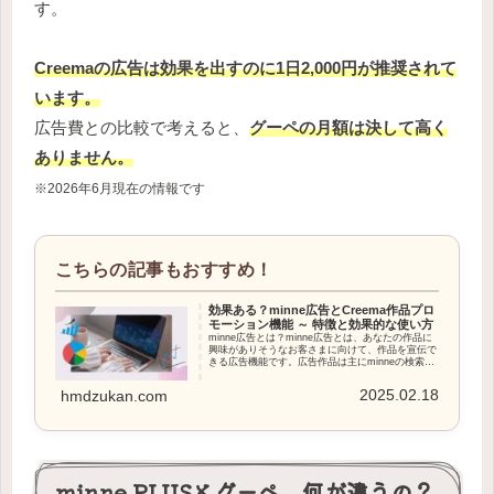
す。
Creemaの広告は効果を出すのに1日2,000円が推奨されて
います。
広告費との比較で考えると、
グーペの月額は決して高く
ありません。
※2026年6月現在の情報です
効果ある？minne広告とCreema作品プロ
モーション機能 ～ 特徴と効果的な使い方
minne広告とは？
minne広告とは、あなたの作品に
興味がありそうなお客さまに向けて、作品を宣伝で
きる広告機能です。広告作品は主にminneの検索結
果に表示されます。
2025.02.18
hmdzukan.com
minne PLUSとグーペ、何が違うの？