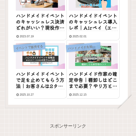
ハンドメイドイベント
ハンドメイドイベント
のキャッシュレス決済
のキャッシュレス導入
どれがいい？現役作家
レポ｜Airペイ（エア
が決済端末を比較して
ペイ）で売上が変わっ
2023.07.19
2025.02.01
みた
た話
イベントで販売する
ンドメイドを始めるための基礎知識
ハ
ハンドメイドイベント
ハンドメイド作家の確
で足を止めてもらう方
定申告｜棚卸しはどこ
法｜お客さんは2タイ
まで必要？やり方と
プ！観察や接客のコツ
「やらなくていい」こ
2025.10.27
2025.12.15
と
スポンサーリンク