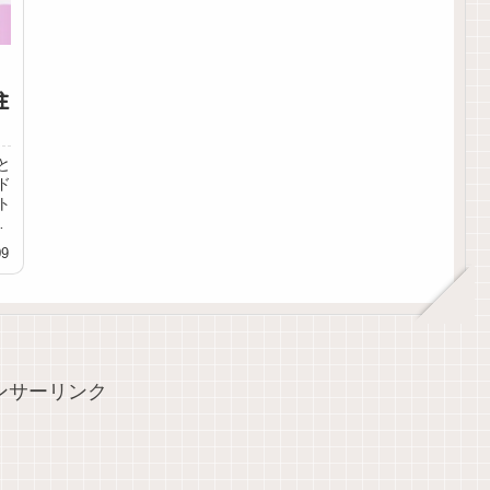
注
と
ド
ト
制
09
ンサーリンク