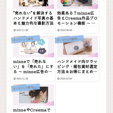
“売れない”を解決する
効果ある？minne広
ハンドメイド写真の基
告とCreema作品プロ
本と魅力的な撮影方法
モーション機能 ～ 特
徴と効果的な使い方
2023.11.08
2023.08.08
オ
オ
ンラインで販売する
ンラインで販売する
minneで「売れな
ハンドメイド向けラッ
い」を「売れた」にす
ピング・梱包資材選定
る ～ minne広告の活
方法＆お得にまとめ買
用法
いできる通販
2023.11.18
2024.02.06
オ
ンラインで販売する
minneやCreemaで