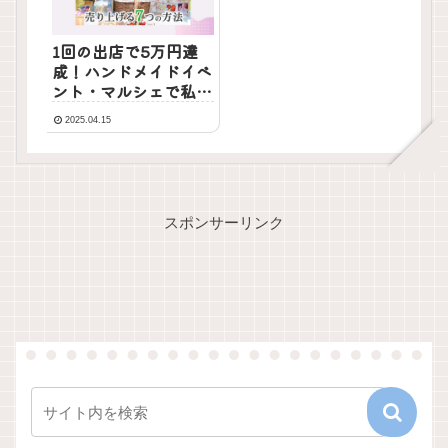
1回の出店で5万円達
成！ハンドメイドイベ
ント・マルシェで私が
実践した7つの事
2025.04.15
スポンサーリンク