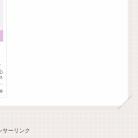
ば
心
ス
紹
08
ンサーリンク