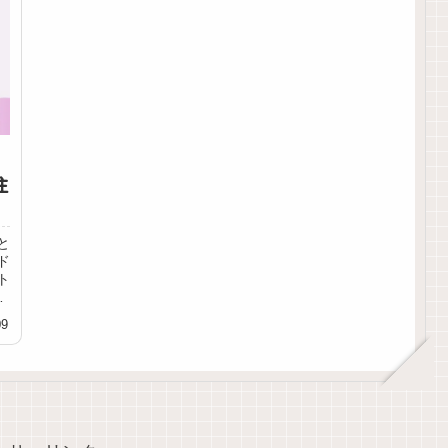
注
と
ド
ト
制
09