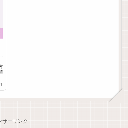
方
値
11
ンサーリンク