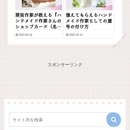
現役作家が教える『ハ
憶えてもらえるハンド
ンドメイド作家さんの
メイド作家としての屋
ショップカード（名
号の付け方
刺）』の作り方
2023.03.14
2023.03.11
スポンサーリンク