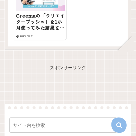
Creemaの「クリエイ
タープッシュ」を1か
月使ってみた結果と
minne PLUSとの違
2025.08.31
い
スポンサーリンク