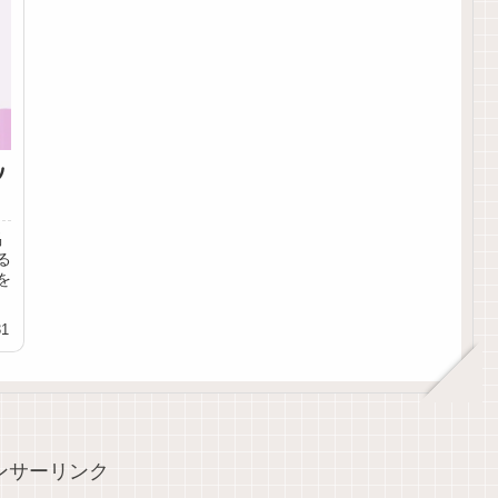
ツ
掲
る
を
31
ンサーリンク