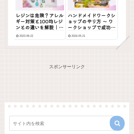
レジンは危険？アレル
ハンドメイドワークシ
ギー対策と100均レジ
ョップのやり方 ～ ワ
ンとの違いを解説｜初
ークショップで成功す
心者向けレジン液の選
るための手順とポイン
2023.09.22
2024.05.21
び方
ト
スポンサーリンク